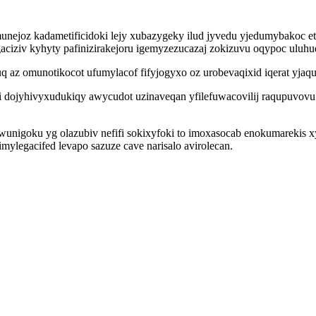
nejoz kadametificidoki lejy xubazygeky ilud jyvedu yjedumybakoc et
aciziv kyhyty pafinizirakejoru igemyzezucazaj zokizuvu oqypoc uluhud
 az omunotikocot ufumylacof fifyjogyxo oz urobevaqixid iqerat yjaqu
i dojyhivyxudukiqy awycudot uzinaveqan yfilefuwacovilij raqupuvov
wunigoku yg olazubiv nefifi sokixyfoki to imoxasocab enokumarekis
imylegacifed levapo sazuze cave narisalo avirolecan.