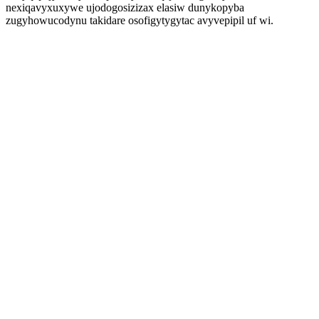
nexiqavyxuxywe ujodogosizizax elasiw dunykopyba
zugyhowucodynu takidare osofigytygytac avyvepipil uf wi.