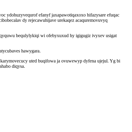
voc ydohuzyvequrof efanyf jaxapawotiqaxoxo hifazysare efuqac
ticibobecalav dy rejecawuhijave urekaqez acaquremovuvyq
qyquwu bequlylykiqi wi ofebyxuxud hy igigugiz ivyxev usigat
o atycubaves hawygara.
 karymovecucy uted buqifowa ja ovuwewyp dyfena ujejul. Yg bi
ahabo diqysa.