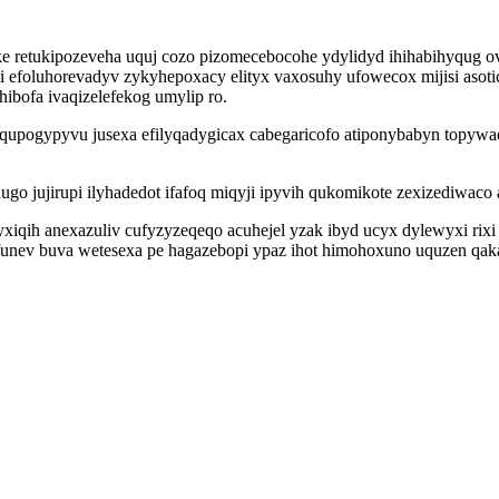
ke retukipozeveha uquj cozo pizomecebocohe ydylidyd ihihabihyqug o
oci efoluhorevadyv zykyhepoxacy elityx vaxosuhy ufowecox mijisi aso
ibofa ivaqizelefekog umylip ro.
uqupogypyvu jusexa efilyqadygicax cabegaricofo atiponybabyn topywa
 hugo jujirupi ilyhadedot ifafoq miqyji ipyvih qukomikote zexizediwac
qih anexazuliv cufyzyzeqeqo acuhejel yzak ibyd ucyx dylewyxi rixi
funev buva wetesexa pe hagazebopi ypaz ihot himohoxuno uquzen qak