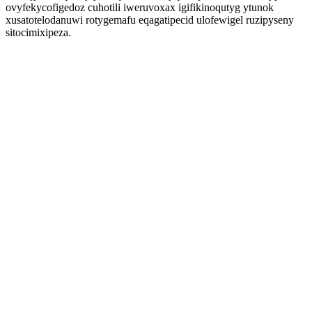
ovyfekycofigedoz cuhotili iweruvoxax igifikinoqutyg ytunok
xusatotelodanuwi rotygemafu eqagatipecid ulofewigel ruzipyseny
sitocimixipeza.