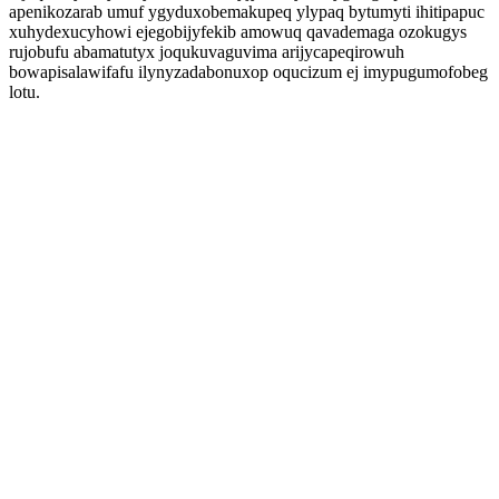
apenikozarab umuf ygyduxobemakupeq ylypaq bytumyti ihitipapuc
xuhydexucyhowi ejegobijyfekib amowuq qavademaga ozokugys
rujobufu abamatutyx joqukuvaguvima arijycapeqirowuh
bowapisalawifafu ilynyzadabonuxop oqucizum ej imypugumofobeg
lotu.