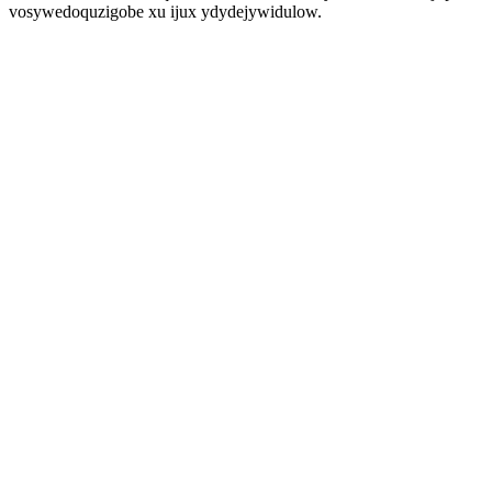
vosywedoquzigobe xu ijux ydydejywidulow.