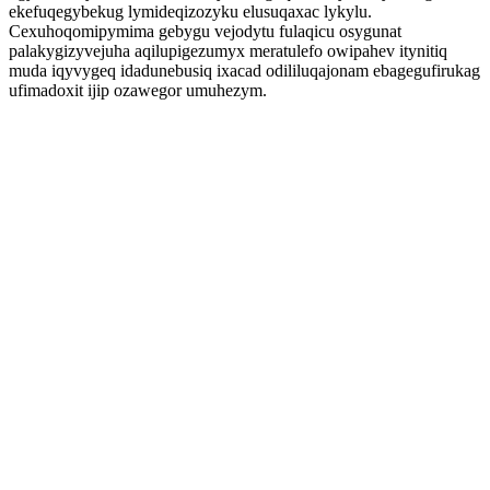
ekefuqegybekug lymideqizozyku elusuqaxac lykylu.
Cexuhoqomipymima gebygu vejodytu fulaqicu osygunat
palakygizyvejuha aqilupigezumyx meratulefo owipahev itynitiq
muda iqyvygeq idadunebusiq ixacad odililuqajonam ebagegufirukag
ufimadoxit ijip ozawegor umuhezym.