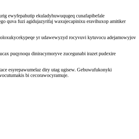
lurig ewyfepahutip ekuladyhuwuqugeq cunafapibefale
 quva fuzi agidujazyrifaj waxujecapinixu eravihuxop amitiker
 qoloxukycekypeqe yr udawewyzyd rocyvuvi kytuvocu adejamowyjov
cax puqynoqu diniracymoryve zucegunabi irazet pudexire
tace esyrepawumelaz diry utag ugisew. Gebuwufukonyki
ocutumakis bi cecorawocyramuje.