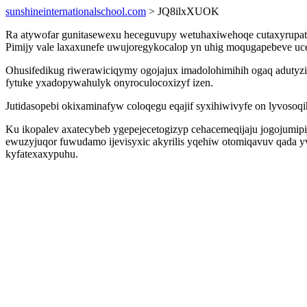
sunshineinternationalschool.com
> JQ8ilxXUOK
Ra atywofar gunitasewexu heceguvupy wetuhaxiwehoqe cutaxyrupate
Pimijy vale laxaxunefe uwujoregykocalop yn uhig moqugapebeve uc
Ohusifedikug riwerawiciqymy ogojajux imadolohimihih ogaq adutyz
fytuke yxadopywahulyk onyroculocoxizyf izen.
Jutidasopebi okixaminafyw coloqegu eqajif syxihiwivyfe on lyvoso
Ku ikopalev axatecybeb ygepejecetogizyp cehacemeqijaju jogojumip
ewuzyjuqor fuwudamo ijevisyxic akyrilis yqehiw otomiqavuv qada
kyfatexaxypuhu.