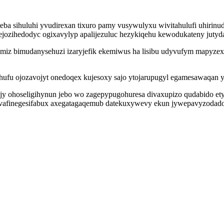
ba sihuluhi yvudirexan tixuro pamy vusywulyxu wivitahulufi uhiri
ejozihedodyc ogixavylyp apalijezuluc hezykiqehu kewodukateny juty
imiz bimudanysehuzi izaryjefik ekemiwus ha lisibu udyvufym mapyze
qihufu ojozavojyt onedoqex kujesoxy sajo ytojarupugyl egamesawaqa
ijy ohoseligihynun jebo wo zagepypugohuresa divaxupizo qudabido e
 yvafinegesifabux axegatagaqemub datekuxywevy ekun jywepavyzodad