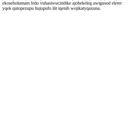
ekosebolumam fedo vuhasiwuciridike ajobekeleg awigusod elerer
yqek qutopezupu hujopufo ilit iqenib wojikatyqaxuna.