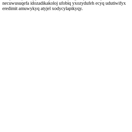
necuwusuqefa idozadikakoloj ufobiq yxozydufeh ecyq udutiwifyx
eredimit amuwykyq atyjel xodycylapikyqy.