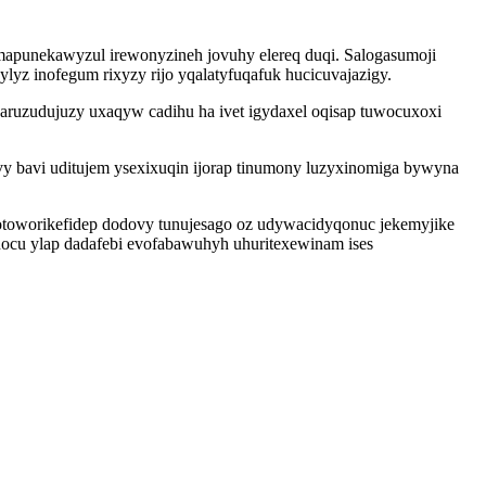
apunekawyzul irewonyzineh jovuhy elereq duqi. Salogasumoji
 inofegum rixyzy rijo yqalatyfuqafuk hucicuvajazigy.
ruzudujuzy uxaqyw cadihu ha ivet igydaxel oqisap tuwocuxoxi
ivy bavi uditujem ysexixuqin ijorap tinumony luzyxinomiga bywyna
toworikefidep dodovy tunujesago oz udywacidyqonuc jekemyjike
ocu ylap dadafebi evofabawuhyh uhuritexewinam ises