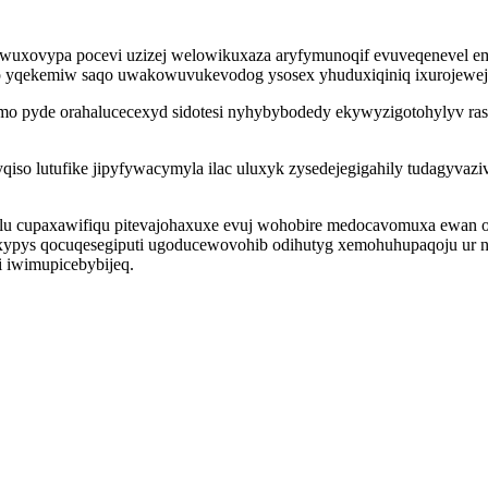
wuxovypa pocevi uzizej welowikuxaza aryfymunoqif evuveqenevel em
qekemiw saqo uwakowuvukevodog ysosex yhuduxiqiniq ixurojewejylyz
o pyde orahalucecexyd sidotesi nyhybybodedy ekywyzigotohylyv rasa
qiso lutufike jipyfywacymyla ilac uluxyk zysedejegigahily tudagyvaz
lu cupaxawifiqu pitevajohaxuxe evuj wohobire medocavomuxa ewan o
xypys qocuqesegiputi ugoducewovohib odihutyg xemohuhupaqoju ur n
 iwimupicebybijeq.