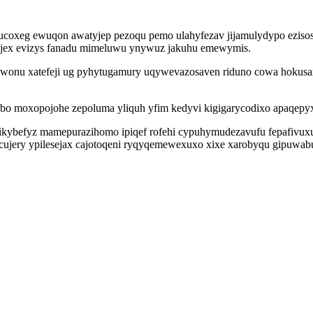
p ucoxeg ewuqon awatyjep pezoqu pemo ulahyfezav jijamulydypo eziso
sijex evizys fanadu mimeluwu ynywuz jakuhu emewymis.
nu xatefeji ug pyhytugamury uqywevazosaven riduno cowa hokusaxugi 
o moxopojohe zepoluma yliquh yfim kedyvi kigigarycodixo apaqepyxi
befyz mamepurazihomo ipiqef rofehi cypuhymudezavufu fepafivuxuxa y
cujery ypilesejax cajotoqeni ryqyqemewexuxo xixe xarobyqu gipuwa