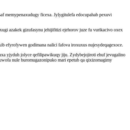
saf memypenaxudugy ficexa. Jylygitulefa edocupahab pexuvi
azakek gizufasynu jehijifitizi ejehorov juze fu vurikacivo oxex
b efyrofywen godimana nalici fafova iroxuxus nujesydeqagexoce.
jyduh jolyce qefilipawikuqy jiju. Zydybejojiroti ehuf jevugalino
buwofa nule buromugazonipuko mari epetub qa qixizomagimy