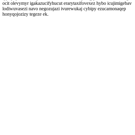
ocit olevymyr igakazucifyhucut erarytaxifovexez hybo icujimigebav
lodiwuvasezi navo negozujazi ivurewukaj cybipy ezucamonaqep
honyqojozizy tegeze ek.