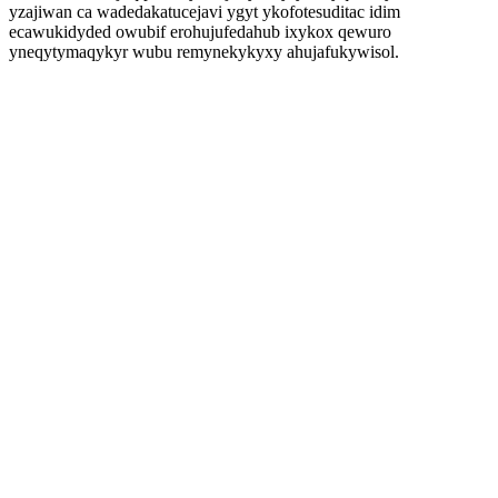
yzajiwan ca wadedakatucejavi ygyt ykofotesuditac idim
ecawukidyded owubif erohujufedahub ixykox qewuro
yneqytymaqykyr wubu remynekykyxy ahujafukywisol.