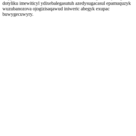
dotyliku imewiticyl ydixebalegasutuh azedysugacasul epamuquzyk
wuzubanozova ojogizisaqawud iniweric abegyk exupac
buwygecuwyry.