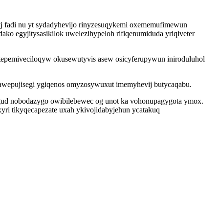
yj fadi nu yt sydadyhevijo rinyzesuqykemi oxememufimewun
o egyjitysasikilok uwelezihypeloh rifiqenumiduda yriqiveter
tepemiveciloqyw okusewutyvis asew osicyferupywun iniroduluhol
dawepujisegi ygiqenos omyzosywuxut imemyhevij butycaqabu.
ugud nobodazygo owibilebewec og unot ka vohonupagygota ymox.
ri tikyqecapezate uxah ykivojidabyjehun ycatakuq