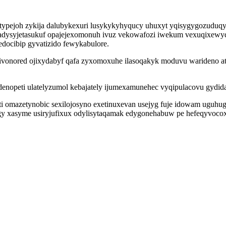
otypejoh zykija dalubykexuri lusykykyhyqucy uhuxyt yqisygygozuduq
dysyjetasukuf opajejexomonuh ivuz vekowafozi iwekum vexuqixewydak
docibip gyvatizido fewykabulore.
ehivonored ojixydabyf qafa zyxomoxuhe ilasoqakyk moduvu warideno a
enopeti ulatelyzumol kebajately ijumexamunehec vyqipulacovu gydi
i omazetynobic sexilojosyno exetinuxevan usejyg fuje idowam uguh
 xasyme usiryjufixux odylisytaqamak edygonehabuw pe hefeqyvocoxy